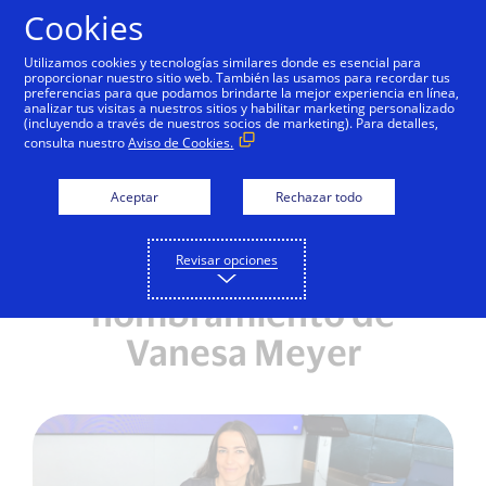
Saltar al contenido
Cookies
Utilizamos cookies y tecnologías similares donde es esencial para
proporcionar nuestro sitio web. También las usamos para recordar tus
preferencias para que podamos brindarte la mejor experiencia en línea,
analizar tus visitas a nuestros sitios y habilitar marketing personalizado
NOTAS DE PRENSA
(incluyendo a través de nuestros socios de marketing). Para detalles,
consulta nuestro
Aviso de Cookies.
Visa consolida esfuerzos
de innovación en
Aceptar
Rechazar todo
América Latina y el
Revisar opciones
Caribe con el
nombramiento de
Vanesa Meyer