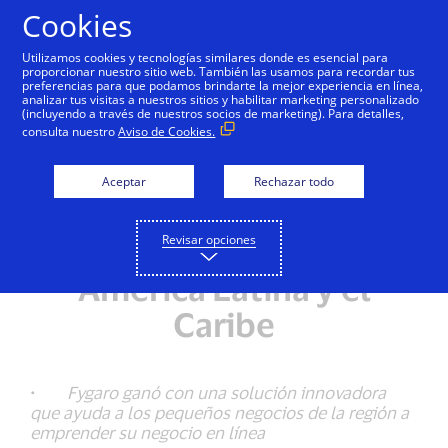
Saltar al contenido
Cookies
Utilizamos cookies y tecnologías similares donde es esencial para
proporcionar nuestro sitio web. También las usamos para recordar tus
preferencias para que podamos brindarte la mejor experiencia en línea,
analizar tus visitas a nuestros sitios y habilitar marketing personalizado
NOTAS DE PRENSA
(incluyendo a través de nuestros socios de marketing). Para detalles,
consulta nuestro
Aviso de Cookies.
La startup Fygaro de
Panamá se convierte en
Aceptar
Rechazar todo
la ganadora de Visa
Revisar opciones
Everywhere Initiative en
América Latina y el
Caribe
·
Fygaro ganó con una solución innovadora
que ayuda a los pequeños negocios de la región a
emprender su negocio en línea