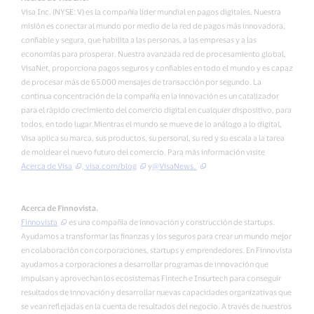
Visa Inc. (NYSE: V) es la compañía líder mundial en pagos digitales. Nuestra
misión es conectar al mundo por medio de la red de pagos más innovadora,
confiable y segura, que habilita a las personas, a las empresas y a las
economías para prosperar. Nuestra avanzada red de procesamiento global,
VisaNet, proporciona pagos seguros y confiables en todo el mundo y es capaz
de procesar más de 65.000 mensajes de transacción por segundo. La
continua concentración de la compañía en la innovación es un catalizador
para el rápido crecimiento del comercio digital en cualquier dispositivo, para
todos, en todo lugar.Mientras el mundo se mueve de lo análogo a lo digital,
Visa aplica su marca, sus productos, su personal, su red y su escala a la tarea
de moldear el nuevo futuro del comercio. Para más información visite
Acerca de Visa
,
visa.com/blog
y
@VisaNews.
Acerca de Finnovista.
Finnovista
es una compañía de innovación y construcción de startups.
Ayudamos a transformar las finanzas y los seguros para crear un mundo mejor
en colaboración con corporaciones, startups y emprendedores. En Finnovista
ayudamos a corporaciones a desarrollar programas de innovación que
impulsan y aprovechan los ecosistemas Fintech e Insurtech para conseguir
resultados de innovación y desarrollar nuevas capacidades organizativas que
se vean reflejadas en la cuenta de resultados del negocio. A través de nuestros