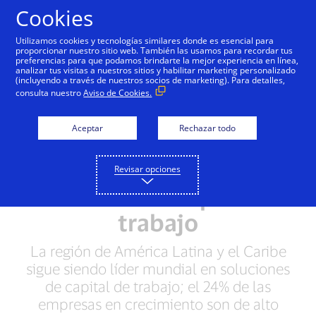
Saltar al contenido
Cookies
Utilizamos cookies y tecnologías similares donde es esencial para
proporcionar nuestro sitio web. También las usamos para recordar tus
preferencias para que podamos brindarte la mejor experiencia en línea,
El Índice de Capital de
analizar tus visitas a nuestros sitios y habilitar marketing personalizado
(incluyendo a través de nuestros socios de marketing). Para detalles,
Trabajo de Visa de
consulta nuestro
Aviso de Cookies.
empresas en
Aceptar
Rechazar todo
crecimiento revela
aumento de 300% en la
Revisar opciones
eficiencia de capital de
trabajo
La región de América Latina y el Caribe
sigue siendo líder mundial en soluciones
de capital de trabajo; el 24% de las
empresas en crecimiento son de alto