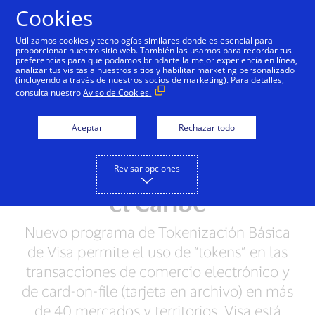
Saltar al contenido
Cookies
Utilizamos cookies y tecnologías similares donde es esencial para
proporcionar nuestro sitio web. También las usamos para recordar tus
preferencias para que podamos brindarte la mejor experiencia en línea,
analizar tus visitas a nuestros sitios y habilitar marketing personalizado
NOTAS DE PRENSA
(incluyendo a través de nuestros socios de marketing). Para detalles,
consulta nuestro
Aviso de Cookies.
Visa optimiza la
seguridad de las
Aceptar
Rechazar todo
transacciones en línea
Revisar opciones
en toda América Latina y
el Caribe
Nuevo programa de Tokenización Básica
de Visa permite el uso de “tokens” en las
transacciones de comercio electrónico y
de card-on-file (tarjeta en archivo) en más
de 40 mercados y territorios. Visa está