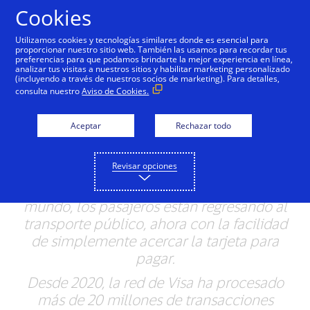
Saltar al contenido
Cookies
Utilizamos cookies y tecnologías similares donde es esencial para
proporcionar nuestro sitio web. También las usamos para recordar tus
preferencias para que podamos brindarte la mejor experiencia en línea,
El transporte público
analizar tus visitas a nuestros sitios y habilitar marketing personalizado
(incluyendo a través de nuestros socios de marketing). Para detalles,
despega en América
consulta nuestro
Aviso de Cookies.
Latina y el Caribe con los
Aceptar
Rechazar todo
pagos sin contacto
Revisar opciones
Apenas tres años después de que la
pandemia cerrara ciudades de todo el
mundo, los pasajeros están regresando al
transporte público, ahora con la facilidad
de simplemente acercar la tarjeta para
pagar.
Desde 2020, la red de Visa ha procesado
más de 20 millones de transacciones