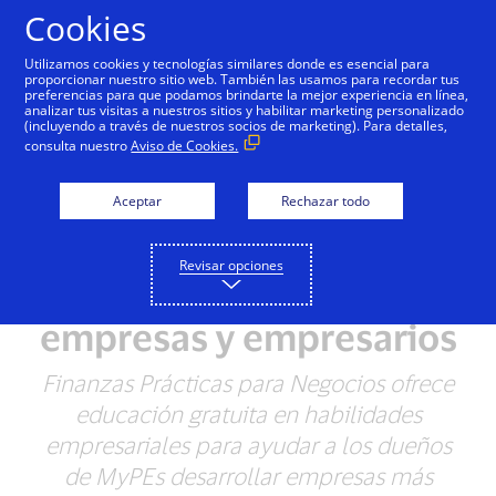
Saltar al contenido
Cookies
Utilizamos cookies y tecnologías similares donde es esencial para
proporcionar nuestro sitio web. También las usamos para recordar tus
preferencias para que podamos brindarte la mejor experiencia en línea,
analizar tus visitas a nuestros sitios y habilitar marketing personalizado
NOTAS DE PRENSA
(incluyendo a través de nuestros socios de marketing). Para detalles,
consulta nuestro
Aviso de Cookies.
Visa expande Finanzas
Aceptar
Rechazar todo
Prácticas para Negocios:
Recursos educativos
Revisar opciones
gratuitos para pequeñas
empresas y empresarios
Finanzas Prácticas para Negocios ofrece
educación gratuita en habilidades
empresariales para ayudar a los dueños
de MyPEs desarrollar empresas más