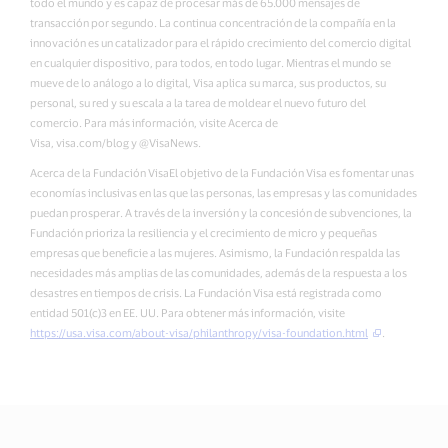
todo el mundo y es capaz de procesar más de 65.000 mensajes de
transacción por segundo. La continua concentración de la compañía en la
innovación es un catalizador para el rápido crecimiento del comercio digital
en cualquier dispositivo, para todos, en todo lugar. Mientras el mundo se
mueve de lo análogo a lo digital, Visa aplica su marca, sus productos, su
personal, su red y su escala a la tarea de moldear el nuevo futuro del
comercio. Para más información, visite Acerca de
Visa, visa.com/blog y @VisaNews.
Acerca de la Fundación VisaEl objetivo de la Fundación Visa es fomentar unas
economías inclusivas en las que las personas, las empresas y las comunidades
puedan prosperar. A través de la inversión y la concesión de subvenciones, la
Fundación prioriza la resiliencia y el crecimiento de micro y pequeñas
empresas que beneficie a las mujeres. Asimismo, la Fundación respalda las
necesidades más amplias de las comunidades, además de la respuesta a los
desastres en tiempos de crisis. La Fundación Visa está registrada como
entidad 501(c)3 en EE. UU. Para obtener más información, visite
https://usa.visa.com/about-visa/philanthropy/visa-foundation.html
.