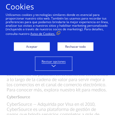
Saltar al contenido
Cookies
Utilizamos cookies y tecnologías similares donde es esencial para
proporcionar nuestro sitio web. También las usamos para recordar tus
preferencias para que podamos brindarte la mejor experiencia en línea,
Kit de Información sobre
analizar tus visitas a nuestros sitios y habilitar marketing personalizado
(incluyendo a través de nuestros socios de marketing). Para detalles,
Comercio Electrónico
consulta nuestro
Aviso de Cookies.
para Medios
Aceptar
Rechazar todo
Desde que surgieron las compras en línea, Visa ha
Revisar opciones
venido logrando que el comercio electrónico
resulte seguro, confiable y conveniente. Visa está
extendiendo su posición en el comercio electrónico
a lo largo de la cadena de valor para servir mejor a
los comercios en el canal de comercio electrónico.
Para conocer más, explora nuestro kit para medios.
CyberSource
CyberSource — Adquirida por Visa en el 2010,
CyberSource es una plataforma de gestión de
pagos que brinda servicios completos a más de