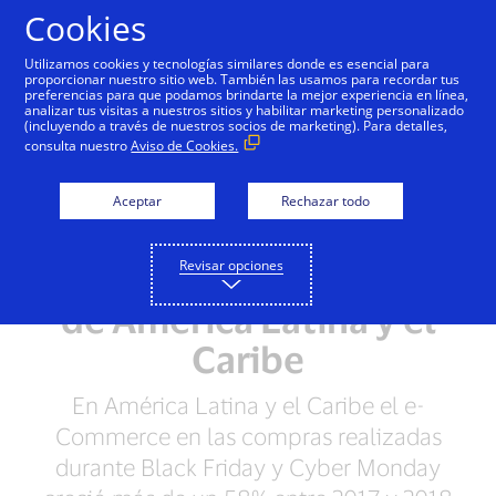
Saltar al contenido
Cookies
Utilizamos cookies y tecnologías similares donde es esencial para
proporcionar nuestro sitio web. También las usamos para recordar tus
preferencias para que podamos brindarte la mejor experiencia en línea,
analizar tus visitas a nuestros sitios y habilitar marketing personalizado
NOTAS DE PRENSA
(incluyendo a través de nuestros socios de marketing). Para detalles,
consulta nuestro
Aviso de Cookies.
Comercio electrónico
crece a doble dígito en
Aceptar
Rechazar todo
las compras de
Revisar opciones
temporada en la región
de América Latina y el
Caribe
En América Latina y el Caribe el e-
Commerce en las compras realizadas
durante Black Friday y Cyber Monday