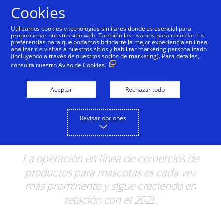
Saltar al contenido
Cookies
Utilizamos cookies y tecnologías similares donde es esencial para
proporcionar nuestro sitio web. También las usamos para recordar tus
preferencias para que podamos brindarte la mejor experiencia en línea,
Las compras en el
analizar tus visitas a nuestros sitios y habilitar marketing personalizado
(incluyendo a través de nuestros socios de marketing). Para detalles,
segmento de Mascotas
consulta nuestro
Aviso de Cookies.
en América Latina y el
Aceptar
Rechazar todo
Caribe aumentaron un
30% en un año, según
Revisar opciones
datos de Visa
La operación en línea de comercios de
productos para mascotas es cada vez
más prominente y sigue creciendo en
relación con el 2021.