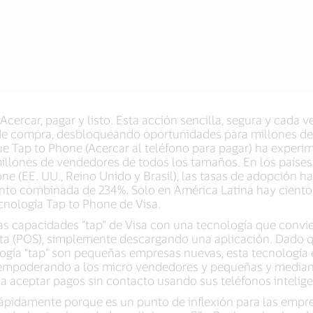
Acercar, pagar y listo. Esta acción sencilla, segura y cada 
 de compra, desbloqueando oportunidades para millones d
ue Tap to Phone (Acercar al teléfono para pagar) ha expe
illones de vendedores de todos los tamaños. En los países 
one (EE. UU., Reino Unido y Brasil), las tasas de adopció
nto combinada de 234%. Solo en América Latina hay ciento
ecnología Tap to Phone de Visa.
s capacidades “tap” de Visa con una tecnología que convier
nta (POS), simplemente descargando una aplicación. Dado q
ogía “tap” son pequeñas empresas nuevas, esta tecnología
 empoderando a los micro vendedores y pequeñas y media
 aceptar pagos sin contacto usando sus teléfonos intelige
rápidamente porque es un punto de inflexión para las empr