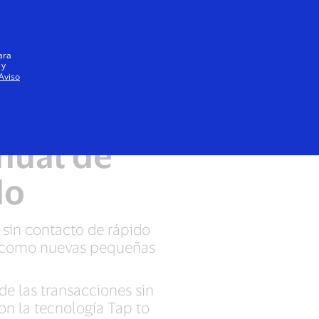
Iniciar sesión / registrarse
Todos
ara
 y
Aviso
p to Phone
anual de
do
 sin contacto de rápido
se como nuevas pequeñas
de las transacciones sin
on la tecnología Tap to