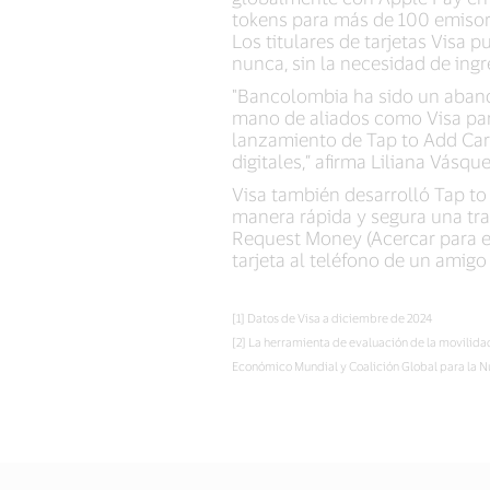
tokens para más de 100 emisore
Los titulares de tarjetas Visa 
nunca, sin la necesidad de ingr
"Bancolombia ha sido un abande
mano de aliados como Visa para
lanzamiento de Tap to Add Card,
digitales,” afirma Liliana Vás
Visa también desarrolló Tap to
manera rápida y segura una tra
Request Money (Acercar para env
tarjeta al teléfono de un amigo
[1] Datos de Visa a diciembre de 2024
[2] La herramienta de evaluación de la movil
Económico Mundial y Coalición Global para la 