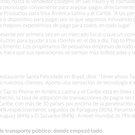
ndo, hasta el vendedor callejero en São Paulo y el colmad
 tecnología conveniente para aceptar pagos directamente e
de Productos para Visa América Latina y el Caribe. "A las pe
ta o dispositivo para pagar, por lo que seguimos innovando
as mejores experiencias de pago para todos, en todo lugar".
resente por primera vez en un mercado local o que un com
lución para ayudar a los clientes en el día a día, Tap to 
ácilmente. Los propietarios de pequeñas empresas de todo
, hace que sus operaciones se sientan más sofisticadas y l
restaurante Santa Felicidade en Brasil, dice: “Tener ahora 
a nuestros clientes. Aporta una sensación de tecnología e i
Tap to Phone en América Latina y el Caribe está en línea co
 hecho, la tasa de adopción de transacciones de pagos sin c
Caribe, con más de 30 países por encima de la penetración d
4% respectivamente, seguidos de Paraguay (90%), Panamá (
ruguay (84%) y El Salvador (84%). A nivel mundial, el 74% d
 de transporte público: donde empezó todo