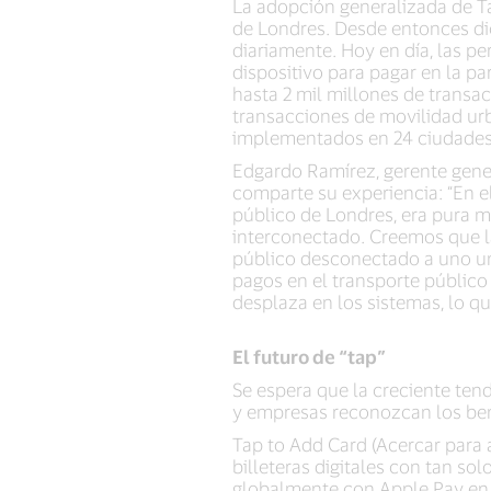
La adopción generalizada de Ta
de Londres. Desde entonces dic
diariamente. Hoy en día, las p
dispositivo para pagar en la pa
hasta 2 mil millones de transac
transacciones de movilidad urb
implementados en 24 ciudades, 
Edgardo Ramírez, gerente gene
comparte su experiencia: “En el
público de Londres, era pura m
interconectado. Creemos que la
público desconectado a uno unif
pagos en el transporte públic
desplaza en los sistemas, lo qu
El futuro de “tap”
Se espera que la creciente te
y empresas reconozcan los bene
Tap to Add Card (Acercar para a
billeteras digitales con tan so
globalmente con Apple Pay en 