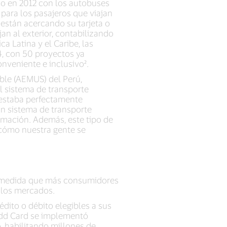
co en 2012 con los autobuses
para los pasajeros que viajan
 están acercando su tarjeta o
an al exterior, contabilizando
a Latina y el Caribe, las
4, con 50 proyectos ya
onveniente e inclusivo².
ble (AEMUS) del Perú,
el sistema de transporte
 estaba perfectamente
un sistema de transporte
ormación. Además, este tipo de
 cómo nuestra gente se
 a medida que más consumidores
 los mercados.
édito o débito elegibles a sus
 Add Card se implementó
 habilitando millones de