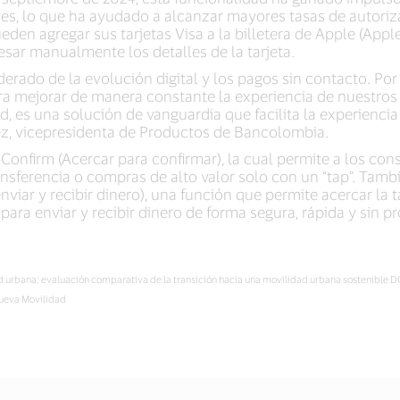
s, lo que ha ayudado a alcanzar mayores tasas de autoriz
pueden agregar sus tarjetas Visa a la billetera de Apple (App
esar manualmente los detalles de la tarjeta.
rado de la evolución digital y los pagos sin contacto. Por
 mejorar de manera constante la experiencia de nuestros c
 es una solución de vanguardia que facilita la experiencia 
quez, vicepresidenta de Productos de Bancolombia.
 Confirm (Acercar para confirmar), la cual permite a los co
nsferencia o compras de alto valor solo con un “tap”. Tamb
iar y recibir dinero), una función que permite acercar la ta
 para enviar y recibir dinero de forma segura, rápida y sin 
idad urbana: evaluación comparativa de la transición hacia una movilidad urbana sosten
Nueva Movilidad