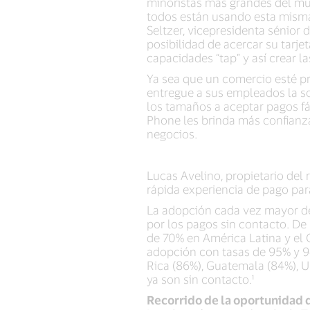
minoristas más grandes del mu
todos están usando esta misma
Seltzer, vicepresidenta sénior 
posibilidad de acercar su tarje
capacidades “tap” y así crear l
Ya sea que un comercio esté p
entregue a sus empleados la so
los tamaños a aceptar pagos f
Phone les brinda más confianza
negocios.
Lucas Avelino, propietario del 
rápida experiencia de pago par
La adopción cada vez mayor de 
por los pagos sin contacto. De
de 70% en América Latina y el 
adopción con tasas de 95% y 9
Rica (86%), Guatemala (84%), U
ya son sin contacto.¹
Recorrido de la oportunidad