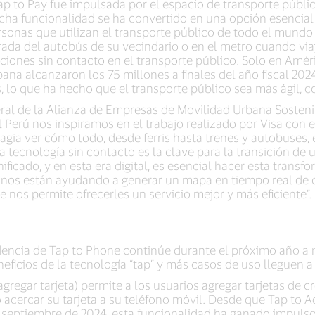
p to Pay fue impulsada por el espacio de transporte públi
ha funcionalidad se ha convertido en una opción esencial 
ersonas que utilizan el transporte público de todo el mundo
rada del autobús de su vecindario o en el metro cuando viaj
ciones sin contacto en el transporte público. Solo en Améric
ana alcanzaron los 75 millones a finales del año fiscal 202
lo que ha hecho que el transporte público sea más ágil, c
ral de la Alianza de Empresas de Movilidad Urbana Sosteni
 Perú nos inspiramos en el trabajo realizado por Visa con 
agia ver cómo todo, desde ferris hasta trenes y autobuses,
 tecnología sin contacto es la clave para la transición de 
icado, y en esta era digital, es esencial hacer esta transf
o nos están ayudando a generar un mapa en tiempo real de
e nos permite ofrecerles un servicio mejor y más eficiente”.
ndencia de Tap to Phone continúe durante el próximo año
ficios de la tecnología “tap” y más casos de uso lleguen a
gregar tarjeta) permite a los usuarios agregar tarjetas de cr
lo acercar su tarjeta a su teléfono móvil. Desde que Tap to
septiembre de 2024, esta funcionalidad ha ganado impulso,