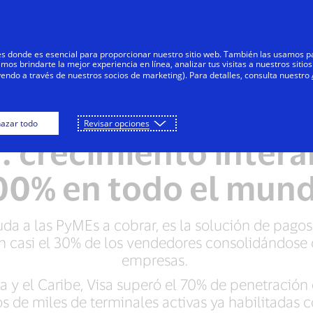
Saltar al contenido
Personas
Negocios
Innovadores
res donde es esencial para proporcionar nuestro sitio web. También las usamos p
s brindarte la mejor experiencia en línea, analizar tus visitas a nuestros sitios
yendo a través de nuestros socios de marketing). Para detalles, consulta nuestro
a la adopción de Ta
azar todo
Revisar opciones
: crecimiento inter
00% en todo el mun
da a las PyMEs a cobrar, es la solución de pagos
on casi el 30% de los vendedores consolidándo
empresas.
a y el Caribe, Visa superó el 70% de penetración 
os de miles de terminales activas ya habilitadas c