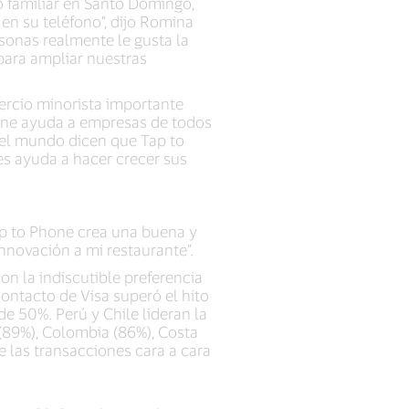
o familiar en Santo Domingo,
n su teléfono”, dijo Romina
rsonas realmente le gusta la
 para ampliar nuestras
ercio minorista importante
Phone ayuda a empresas de todos
 el mundo dicen que Tap to
es ayuda a hacer crecer sus
Tap to Phone crea una buena y
nnovación a mi restaurante”.
n la indiscutible preferencia
ontacto de Visa superó el hito
e 50%. Perú y Chile lideran la
89%), Colombia (86%), Costa
e las transacciones cara a cara