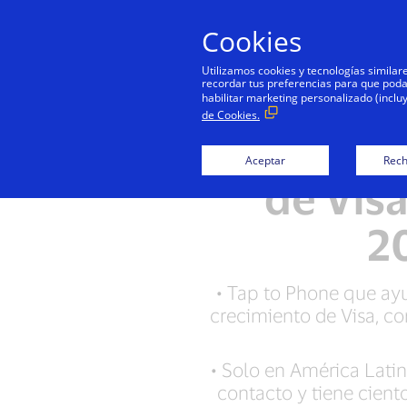
Cookies
Utilizamos cookies y tecnologías simila
recordar tus preferencias para que podamo
habilitar marketing personalizado (inclu
de Cookies.
Se dispar
Aceptar
Rech
de Visa
2
• Tap to Phone que ayu
crecimiento de Visa, c
• Solo en América Latin
contacto y tiene cient