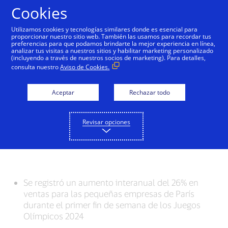
Saltar al contenido
Cookies
Utilizamos cookies y tecnologías similares donde es esencial para
proporcionar nuestro sitio web. También las usamos para recordar tus
preferencias para que podamos brindarte la mejor experiencia en línea,
Datos de Visa muestran
analizar tus visitas a nuestros sitios y habilitar marketing personalizado
(incluyendo a través de nuestros socios de marketing). Para detalles,
cómo el gasto en los
consulta nuestro
Aviso de Cookies.
Juegos Olímpicos de
Aceptar
Rechazar todo
París 2024 está
impulsando la economía
Revisar opciones
francesa
Se registró un aumento interanual del 26% en
ventas para las pequeñas empresas de París
durante el primer fin de semana de los Juegos
Olímpicos 2024