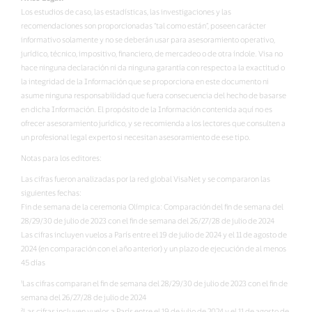
Los estudios de caso, las estadísticas, las investigaciones y las
recomendaciones son proporcionadas “tal como están”, poseen carácter
informativo solamente y no se deberán usar para asesoramiento operativo,
jurídico, técnico, impositivo, financiero, de mercadeo o de otra índole. Visa no
hace ninguna declaración ni da ninguna garantía con respecto a la exactitud o
la integridad de la Información que se proporciona en este documento ni
asume ninguna responsabilidad que fuera consecuencia del hecho de basarse
en dicha Información. El propósito de la Información contenida aquí no es
ofrecer asesoramiento jurídico, y se recomienda a los lectores que consulten a
un profesional legal experto si necesitan asesoramiento de ese tipo.
Notas para los editores:
Las cifras fueron analizadas por la red global VisaNet y se compararon las
siguientes fechas:
Fin de semana de la ceremonia Olímpica: Comparación del fin de semana del
28/29/30 de julio de 2023 con el fin de semana del 26/27/28 de julio de 2024
Las cifras incluyen vuelos a París entre el 19 de julio de 2024 y el 11 de agosto de
2024 (en comparación con el año anterior) y un plazo de ejecución de al menos
45 días
¹Las cifras comparan el fin de semana del 28/29/30 de julio de 2023 con el fin de
semana del 26/27/28 de julio de 2024
²Las cifras incluyen vuelos a París entre el 19 de julio de 2024 y el 11 de agosto de