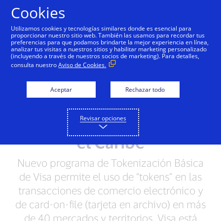
Saltar al contenido
Cookies
Utilizamos cookies y tecnologías similares donde es esencial para
proporcionar nuestro sitio web. También las usamos para recordar tus
preferencias para que podamos brindarte la mejor experiencia en línea,
analizar tus visitas a nuestros sitios y habilitar marketing personalizado
NOTAS DE PRENSA
(incluyendo a través de nuestros socios de marketing). Para detalles,
consulta nuestro
Aviso de Cookies.
Visa optimiza la
seguridad de las
Aceptar
Rechazar todo
transacciones en línea
Revisar opciones
en toda América Latina y
el Caribe
Nuevo programa de Tokenización Básica
de Visa permite el uso de “tokens” en las
transacciones de comercio electrónico y
de card-on-file (tarjeta en archivo) en más
de 40 mercados y territorios. Visa está