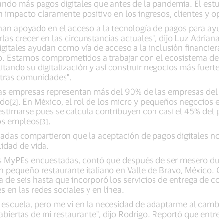
ando más pagos digitales que antes de la pandemia. El es
un impacto claramente positivo en los ingresos, clientes y 
n apoyado en el acceso a la tecnología de pagos para ay
rlas crecer en las circunstancias actuales", dijo Luz Adria
igitales ayudan como vía de acceso a la inclusión financier
o. Estamos comprometidos a trabajar con el ecosistema de
itando su digitalización y así construir negocios más fuerte
stras comunidades".
as empresas representan más del 90% de las empresas del
ndo
. En México, el rol de los micro y pequeños negocios
[2]
timarse pues se calcula contribuyen con casi el 45% del p
os empleos
.
[3]
tadas compartieron que la aceptación de pagos digitales n
idad de vida.
as MyPEs encuestadas, contó que después de ser mesero du
 un pequeño restaurante italiano en Valle de Bravo, Méxic
ia de seis hasta que incorporó los servicios de entrega de c
s en las redes sociales y en línea.
ja escuela, pero me vi en la necesidad de adaptarme al cam
abiertas de mi restaurante", dijo Rodrigo. Reportó que entr