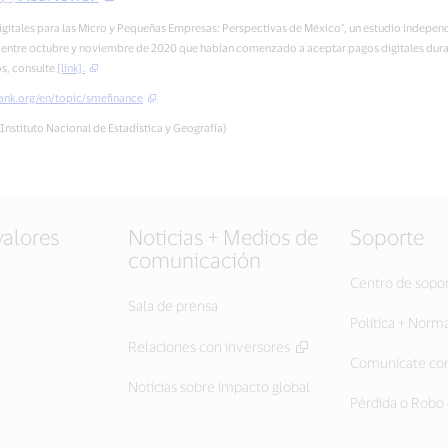
Digitales para las Micro y Pequeñas Empresas: Perspectivas de México", un estudio indepe
entre octubre y noviembre de 2020 que habían comenzado a aceptar pagos digitales durant
os, consulte
[link].
nk.org/en/topic/smefinance
Instituto Nacional de Estadística y Geografía)
valores
Noticias + Medios de
Soporte
comunicación
Centro de sopo
Sala de prensa
Política + Norm
Relaciones con inversores
Comunícate con
Noticias sobre impacto global
Pérdida o Robo 