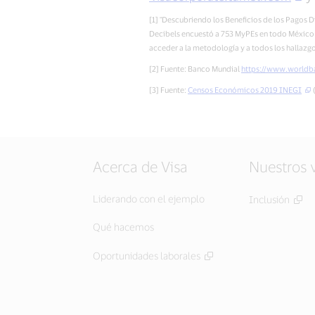
[1] "Descubriendo los Beneficios de los Pagos 
Decibels encuestó a 753 MyPEs en todo México 
acceder a la metodología y a todos los hallazg
[2] Fuente: Banco Mundial
https://www.worldba
[3] Fuente:
Censos Económicos 2019 INEGI
(
Acerca de Visa
Nuestros 
Liderando con el ejemplo
Inclusión
Qué hacemos
Oportunidades laborales