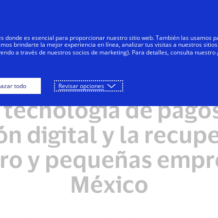
Saltar al contenido
Personas
Negocios
Innovadores
res donde es esencial para proporcionar nuestro sitio web. También las usamos p
s brindarte la mejor experiencia en línea, analizar tus visitas a nuestros sitios
yendo a través de nuestros socios de marketing). Para detalles, consulta nuestro
azar todo
Revisar opciones
NOTAS DE PRENSA
 tecnología de pago
ión digital y la recup
cro y pequeñas empr
México