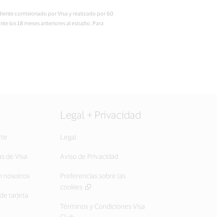
ndiente comisionado por Visa y realizado por 60
e los 18 meses anteriores al estudio. Para
Legal + Privacidad
rte
Legal
as de Visa
Aviso de Privacidad
 nosotros
Preferencias sobre las
cookies
de tarjeta
Términos y Condiciones Visa
Club