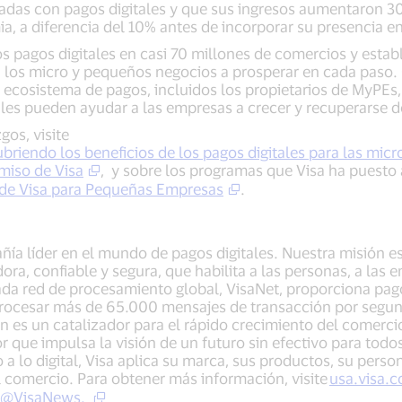
zadas con pagos digitales y que sus ingresos aumentaron 3
, a diferencia del 10% antes de incorporar su presencia en
s pagos digitales en casi 70 millones de comercios y esta
 a los micro y pequeños negocios a prosperar en cada paso.
al ecosistema de pagos, incluidos los propietarios de MyPEs
ales pueden ayudar a las empresas a crecer y recuperarse 
gos, visite
briendo los beneficios de los pagos digitales para las mi
iso de Visa
, y sobre los programas que Visa ha puesto 
o de Visa para Pequeñas Empresas
.
añía líder en el mundo de pagos digitales. Nuestra misión 
ora, confiable y segura, que habilita a las personas, a las
ada red de procesamiento global, VisaNet, proporciona pag
procesar más de 65.000 mensajes de transacción por segun
n es un catalizador para el rápido crecimiento del comerc
or que impulsa la visión de un futuro sin efectivo para todos
lo digital, Visa aplica su marca, sus productos, su persona
 comercio. Para obtener más información, visite
usa.visa.
@VisaNews.