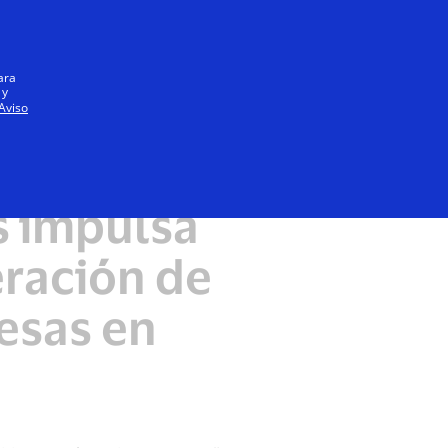
Iniciar sesión / registrarse
Todos
ara
 y
Aviso
s impulsa
eración de
esas en