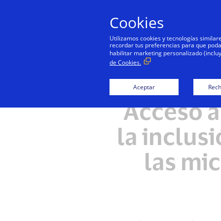
Cookies
Utilizamos cookies y tecnologías simila
recordar tus preferencias para que podamo
habilitar marketing personalizado (inclu
de Cookies.
Aceptar
Rech
Acceso a
la inclus
las mi