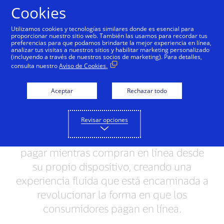
Saltar al contenido
Cookies
Utilizamos cookies y tecnologías similares donde es esencial para
proporcionar nuestro sitio web. También las usamos para recordar tus
preferencias para que podamos brindarte la mejor experiencia en línea,
Visa lanza nueva
analizar tus visitas a nuestros sitios y habilitar marketing personalizado
(incluyendo a través de nuestros socios de marketing). Para detalles,
solución disruptiva de
consulta nuestro
Aviso de Cookies.
pagos en América Latina
Aceptar
Rechazar todo
y el Caribe
Revisar opciones
Este proyecto piloto permite a los
consumidores acercar sus tarjetas para
pagar mientras compran en línea desde
su propio dispositivo, creando una
experiencia fluida que está encaminada a
revolucionar la forma en que los
consumidores pagan en línea.