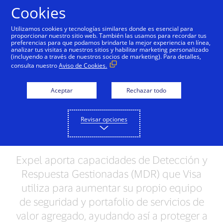
Saltar al contenido
Cookies
Utilizamos cookies y tecnologías similares donde es esencial para
proporcionar nuestro sitio web. También las usamos para recordar tus
preferencias para que podamos brindarte la mejor experiencia en línea,
Visa y Expel se unen para
analizar tus visitas a nuestros sitios y habilitar marketing personalizado
(incluyendo a través de nuestros socios de marketing). Para detalles,
ayudar a los clientes a
consulta nuestro
Aviso de Cookies.
gestionar el riesgo de
Aceptar
Rechazar todo
ciberseguridad en
América Latina y el
Revisar opciones
Caribe
Expel aporta capacidades de Detección y
Respuesta Gestionadas (MDR) que Visa
utiliza para aumentar su propio equipo
de seguridad y portafolio de servicios de
valor agregado, ayudando así a proteger a