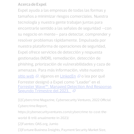
Acerca de Expel
Expel ayuda a las empresas de todas las formas y
tamaños a minimizar riesgos comerciales. Nuestra
tecnología y nuestra gente trabajan juntas para
encontrarle sentido a las señales de seguridad —con
su negocio en mente— para detectar, comprender y
resolver problemas rápidamente. Impulsada por
nuestra plataforma de operaciones de seguridad,
Expel ofrece servicios de detección y respuesta
gestionadas (MDR), remediación, detección de
phishing, priorización de vulnerabilidades y caza de
amenazas. Para más información, visite nuestro
sitio web
, síganos en
LinkedIn
o lea por qué
Forrester designó a Expel como “Leader” en el
Forrester Wave™: Managed Detection And Response,
Segundo Trimestre del 2023.
[1]Cybercrime Magazine, Cybersecurity Ventures, 2022 Official
Cybercrime Report,
https://cybersecurityventures.com/cybercrime-to-cost-the-
world-8-trill-anualmente-in-2023/
[2]Fuentes: OAS.org, Jumio
[3]Fortune Business Insights, Payment Security Market Size,