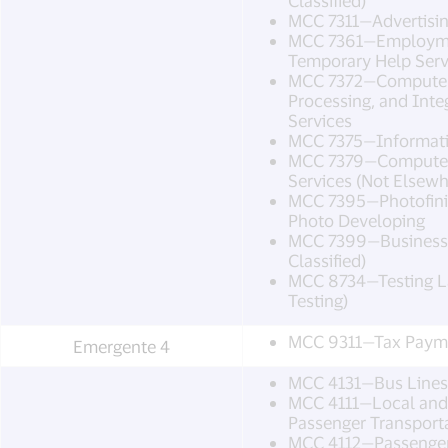
Classified)
MCC 7311—Advertisin
MCC 7361—Employme
Temporary Help Serv
MCC 7372—Computer
Processing, and Int
Services
MCC 7375—Informatio
MCC 7379—Computer 
Services (Not Elsewh
MCC 7395—Photofinis
Photo Developing
MCC 7399—Business 
Classified)
MCC 8734—Testing La
Testing)
MCC 9311—Tax Paym
Emergente 4
MCC 4131—Bus Lines
MCC 4111—Local an
Passenger Transporta
MCC 4112—Passenger