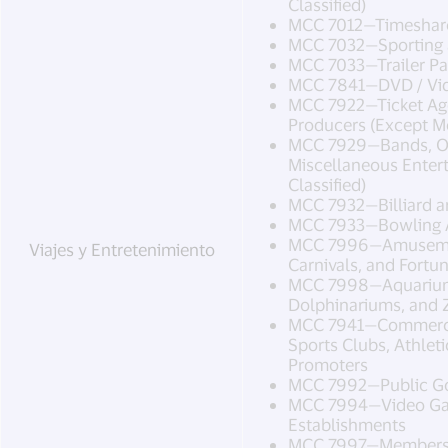
Classified)
MCC 7012—Timeshar
MCC 7032—Sporting 
MCC 7033—Trailer P
MCC 7841—DVD / Vid
MCC 7922—Ticket Age
Producers (Except Mo
MCC 7929—Bands, Or
Miscellaneous Entert
Classified)
MCC 7932—Billiard a
MCC 7933—Bowling A
MCC 7996—Amusement
Viajes y Entretenimiento
Carnivals, and Fortun
MCC 7998—Aquarium
Dolphinariums, and 
MCC 7941—Commercia
Sports Clubs, Athleti
Promoters
MCC 7992—Public Go
MCC 7994—Video Ga
Establishments
MCC 7997—Membershi