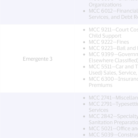
Organizations
MCC 6012—Financial 
Services, and Debt
MCC 9211—Court Cost
Child Support
MCC 9222—Fines
MCC 9223—Bail and
MCC 9399—Governme
Emergente 3
Elsewhere Classified
MCC 5511—Car and T
Used) Sales, Service,
MCC 6300—Insurance
Premiums
MCC 2741—Miscellane
MCC 2791—Typesettin
Services
MCC 2842—Specialty 
Sanitation Preparati
MCC 5021—Office an
MCC 5039—Construct