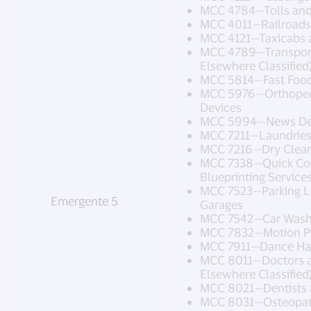
MCC 4784—Tolls and
MCC 4011—Railroads
MCC 4121—Taxicabs 
MCC 4789—Transporta
Elsewhere Classified
MCC 5814—Fast Food
MCC 5976—Orthoped
Devices
MCC 5994—News Dea
MCC 7211—Laundries
MCC 7216—Dry Clea
MCC 7338—Quick Cop
Blueprinting Service
MCC 7523—Parking Lo
Emergente 5
Garages
MCC 7542—Car Was
MCC 7832—Motion Pi
MCC 7911—Dance Hall
MCC 8011—Doctors a
Elsewhere Classified
MCC 8021—Dentists 
MCC 8031—Osteopa