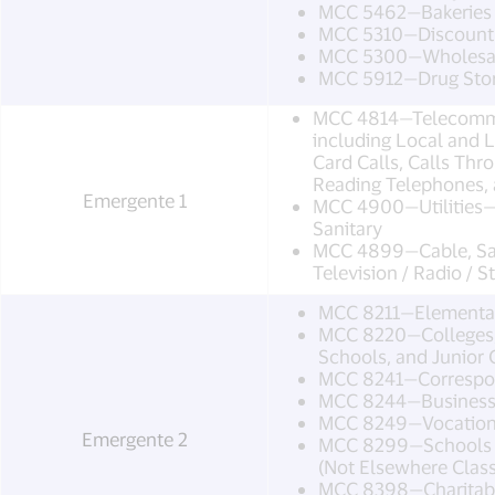
MCC 5462—Bakeries
MCC 5310—Discount 
MCC 5300—Wholesal
MCC 5912—Drug Stor
MCC 4814—Telecommu
including Local and L
Card Calls, Calls Thr
Reading Telephones, 
Emergente 1
MCC 4900—Utilities—E
Sanitary
MCC 4899—Cable, Sat
Television / Radio / 
MCC 8211—Elementar
MCC 8220—Colleges, U
Schools, and Junior 
MCC 8241—Correspo
MCC 8244—Business 
MCC 8249—Vocationa
Emergente 2
MCC 8299—Schools a
(Not Elsewhere Class
MCC 8398—Charitable