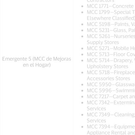
MCC 1771—Concrete 
MCC 1799—Special Tr
Elsewhere Classified
MCC 5198—Paints, Va
MCC 5231—Glass, Pai
MCC 5261—Nurseries
Supply Stores
MCC 5271—Mobile H
MCC 5713—Floor Cov
Emergente 5 (MCC de Mejoras
MCC 5714—Drapery, 
en el Hogar)
Upholstery Stores
MCC 5718—Fireplace,
Accessories Stores
MCC 5950—Glassware
MCC 5996—Swimming
MCC 7217—Carpet an
MCC 7342—Exterminat
Services
MCC 7349—Cleaning, 
Services
MCC 7394—Equipment,
Appliance Rental an