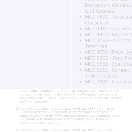
Recreation, Athletic)
Golf Courses
MCC 7999—Recreatio
Classified)
MCC 4411—Steamship
MCC 4457—Boat Rent
MCC 4582—Airports, F
Terminals
MCC 4722—Travel Age
MCC 5309—Duty Free
MCC 5551—Boat Dea
MCC 5561—Camper, Re
Trailer Dealers
MCC 7991—Tourist At
Para cualquier código de Categoría de comercio no incluido en esta
tabla, aplica el programa de Cuotas "Otros Programas de cuotas de
Tarjeta Presente" u "Otros Programas de Cuotas de Tarjeta No Presente"
según corresponda.
Para efectos de facilitar su consulta, en el caso del Programas de
"Cuotas Emergente 3" se presenta la información de códigos de
categoría de comercio (MCC) separada entre los correspondientes a
B2B (Business to Business) de las otras categorías de Comercio
incluidos en este programa.
Para efectos de facilitar su consulta, en el caso del Programa de