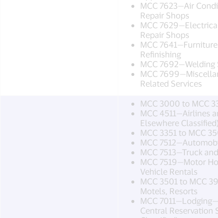
MCC 7623—Air Condit
Repair Shops
MCC 7629—Electrical
Repair Shops
MCC 7641—Furniture—
Refinishing
MCC 7692—Welding S
MCC 7699—Miscellan
Related Services
MCC 3000 to MCC 33
MCC 4511—Airlines an
Elsewhere Classified
MCC 3351 to MCC 35
MCC 7512—Automobil
MCC 7513—Truck and U
MCC 7519—Motor Hom
Vehicle Rentals
MCC 3501 to MCC 3
Motels, Resorts
MCC 7011—Lodging—Ho
Central Reservation 