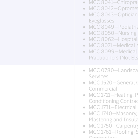
MCC 8041—Chiropra
MCC 8042—Optometri
MCC 8043—Opticians
Eyeglasses
MCC 8049—Podiatrist
MCC 8050—Nursing an
MCC 8062—Hospital
MCC 8071—Medical a
MCC 8099—Medical S
Practitioners (Not El
MCC 0780—Landscapi
Services
MCC 1520—General C
Commercial
MCC 1711—Heating, P
Conditioning Contra
MCC 1731—Electrical
MCC 1740—Masonry, S
Plastering and Insul
MCC 1750—Carpentry
MCC 1761—Roofing, S
Contractors