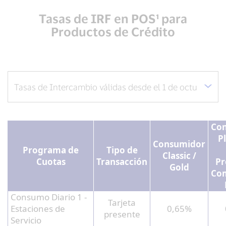
Tasas de IRF en POS¹ para
Productos de Crédito
Co
P
Consumidor
Programa de
Tipo de
Classic /
Cuotas
Transacción
Pr
Gold
Com
Consumo Diario 1 -
Tarjeta
Estaciones de
0,65%
presente
Servicio