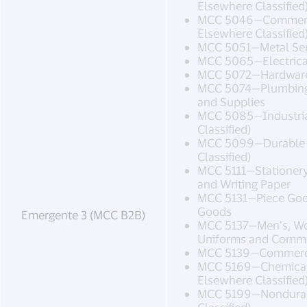
Elsewhere Classified
MCC 5046—Commerci
Elsewhere Classified
MCC 5051—Metal Serv
MCC 5065—Electrica
MCC 5072—Hardware,
MCC 5074—Plumbing
and Supplies
MCC 5085—Industrial
Classified)
MCC 5099—Durable 
Classified)
MCC 5111—Stationery,
and Writing Paper
MCC 5131—Piece Good
Goods
Emergente 3 (MCC B2B)
MCC 5137—Men’s, Wo
Uniforms and Comme
MCC 5139—Commerci
MCC 5169—Chemicals
Elsewhere Classified
MCC 5199—Nondurab