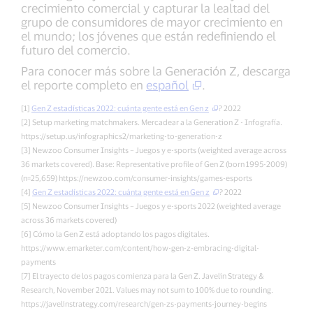
crecimiento comercial y capturar la lealtad del
grupo de consumidores de mayor crecimiento en
el mundo; los jóvenes que están redefiniendo el
futuro del comercio.
Para conocer más sobre la Generación Z, descarga
el reporte completo en
español
.
[1]
Gen Z estadísticas 2022: cuánta gente está en Gen z
? 2022
[2] Setup marketing matchmakers. Mercadear a la Generation Z - Infografía.
https://setup.us/infographics2/marketing-to-generation-z
[3] Newzoo Consumer Insights – Juegos y e-sports (weighted average across
36 markets covered). Base: Representative profile of Gen Z (born 1995-2009)
(n=25,659) https://newzoo.com/consumer-insights/games-esports
[4]
Gen Z estadísticas 2022: cuánta gente está en Gen z
? 2022
[5] Newzoo Consumer Insights – Juegos y e-sports 2022 (weighted average
across 36 markets covered)
[6] Cómo la Gen Z está adoptando los pagos digitales.
https://www.emarketer.com/content/how-gen-z-embracing-digital-
payments
[7] El trayecto de los pagos comienza para la Gen Z. Javelin Strategy &
Research, November 2021. Values may not sum to 100% due to rounding.
https://javelinstrategy.com/research/gen-zs-payments-journey-begins