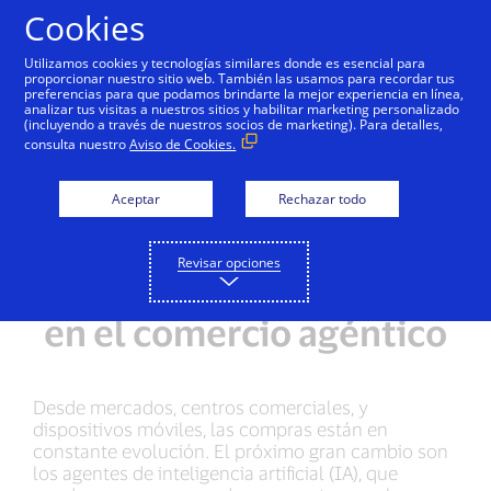
Saltar al contenido
Cookies
Utilizamos cookies y tecnologías similares donde es esencial para
proporcionar nuestro sitio web. También las usamos para recordar tus
preferencias para que podamos brindarte la mejor experiencia en línea,
analizar tus visitas a nuestros sitios y habilitar marketing personalizado
(incluyendo a través de nuestros socios de marketing). Para detalles,
consulta nuestro
Aviso de Cookies.
Aceptar
Rechazar todo
Revisar opciones
Panorama de amenazas
en el comercio agéntico
Desde mercados, centros comerciales, y
dispositivos móviles, las compras están en
constante evolución. El próximo gran cambio son
los agentes de inteligencia artificial (IA), que