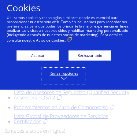
Saltar al contenido
Cookies
Utilizamos cookies y tecnologías similares donde es esencial para
proporcionar nuestro sitio web. También las usamos para recordar tus
preferencias para que podamos brindarte la mejor experiencia en línea,
Seguridad de la
analizar tus visitas a nuestros sitios y habilitar marketing personalizado
(incluyendo a través de nuestros socios de marketing). Para detalles,
Información
consulta nuestro
Aviso de Cookies.
Aceptar
Rechazar todo
Recursos Disponibles
Los siguientes documentos proveen ayuda sobre el
Revisar opciones
programa de Seguridad de la Información de Visa ALC
y las Normas de seguridad del PCI
Lista de Asesores de Seguridad (Qualified Security
Assessors - QSAs)
Procedimientos en caso de Compromiso
Lista Global de Proveedores de Servicios
Certificados
(Enlaces a sitios en inglés)