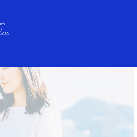
Iniciar sesión / registrarse
Todos
ara
 y
Aviso