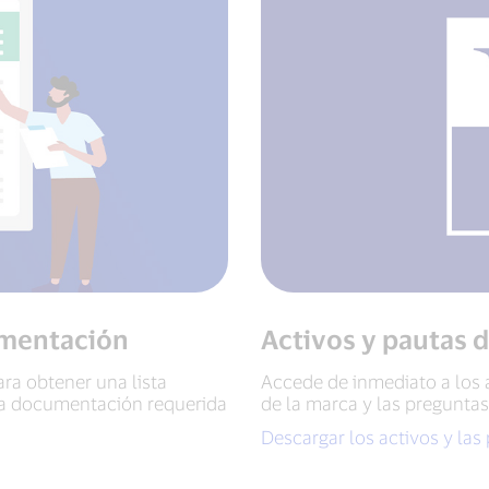
umentación
Activos y pautas 
ara obtener una lista
Accede de inmediato a los a
la documentación requerida
de la marca y las preguntas
Descargar los activos y las