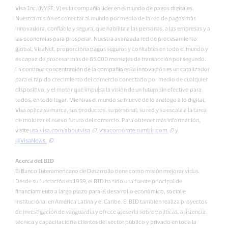
Visa Inc. (NYSE: V) es la compañía líder en el mundo de pagos digitales.
Nuestra misión es conectar al mundo por medio de la red de pagos más
innovadora, confiable y segura, que habilita a las personas, a las empresas y a
las economías para prosperar. Nuestra avanzada red de procesamiento
global, VisaNet, proporciona pagos seguros y confiables en todo el mundo y
es capaz de procesar más de 65.000 mensajes de transacción por segundo.
La continua concentración de la compañía en la innovación es un catalizador
para el rápido crecimiento del comercio conectado por medio de cualquier
dispositivo, y el motor que impulsa la visión de un futuro sin efectivo para
todos, en todo lugar. Mientras el mundo se mueve de lo análogo a lo digital,
Visa aplica su marca, sus productos, su personal, su red y su escala a la tarea
de moldear el nuevo futuro del comercio. Para obtener más información,
visite
usa.visa.com/aboutvisa
,
visacorporate.tumblr.com
y
@VisaNews.
Acerca del BID
El Banco Interamericano de Desarrollo tiene como misión mejorar vidas.
Desde su fundación en 1959, el BID ha sido una fuente principal de
financiamiento a largo plazo para el desarrollo económico, social e
institucional en América Latina y el Caribe. El BID también realiza proyectos
de investigación de vanguardia y ofrece asesoría sobre políticas, asistencia
técnica y capacitación a clientes del sector público y privado en toda la