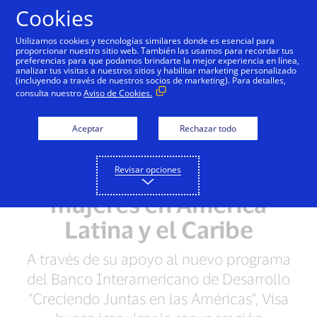
Saltar al contenido
Cookies
Utilizamos cookies y tecnologías similares donde es esencial para
proporcionar nuestro sitio web. También las usamos para recordar tus
preferencias para que podamos brindarte la mejor experiencia en línea,
analizar tus visitas a nuestros sitios y habilitar marketing personalizado
IMPACTO GLOBAL
(incluyendo a través de nuestros socios de marketing). Para detalles,
consulta nuestro
Aviso de Cookies.
Visa reafirma su
compromiso con el
Aceptar
Rechazar todo
empoderamiento
Revisar opciones
económico de las
mujeres en América
Latina y el Caribe
A través de su apoyo al nuevo programa
del Banco Interamericano de Desarrollo
“Creciendo Juntas en las Américas”, Visa