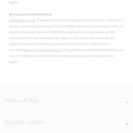
región.
Acerca de ConnectAmericas
ConnectAmericas
es una plataforma virtual gratuita creada por el BID para
ayudar a la internacionalización de las PyMEs de América Latina y el Caribe. La
plataforma le permite a casi 500,000 empresarios y empresarias de 160
países explorar oportunidades de negocio y les brinda herramientas de
capacitación para facilitar sus transacciones. En 2016, el BID lanzó la
iniciativa
Mujeres ConnectAmericas
, la plataforma empresarial en línea que
busca impulsar el crecimiento de empresas lideradas por mujeres en la
región.
Acerca de Visa
Nuestros valores