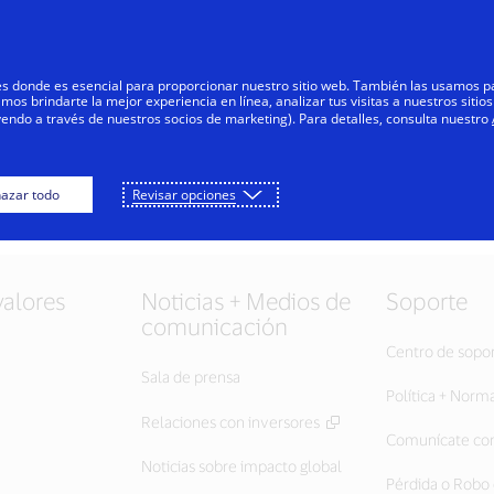
Saltar al contenido
Personas
Negocios
Innovadores
res donde es esencial para proporcionar nuestro sitio web. También las usamos p
s brindarte la mejor experiencia en línea, analizar tus visitas a nuestros sitios
yendo a través de nuestros socios de marketing). Para detalles, consulta nuestro
azar todo
Revisar opciones
valores
Noticias + Medios de
Soporte
comunicación
Centro de sopo
Sala de prensa
Política + Norm
Relaciones con inversores
Comunícate con
Noticias sobre impacto global
Pérdida o Robo 