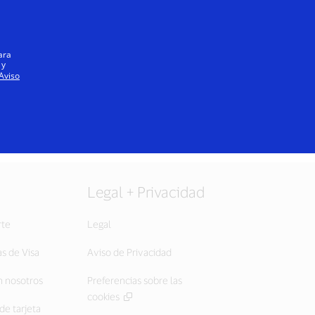
Iniciar sesión / registrarse
Todos
ara
 y
Aviso
Legal + Privacidad
rte
Legal
as de Visa
Aviso de Privacidad
 nosotros
Preferencias sobre las
cookies
de tarjeta