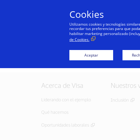
Cookies
Utilizamos cookies y tecnologías simila
recordar tus preferencias para que podamo
habilitar marketing personalizado (inclu
de Cookies.
Aceptar
Rech
Acerca de Visa
Nuestros 
Liderando con el ejemplo
Inclusión
Qué hacemos
Oportunidades laborales