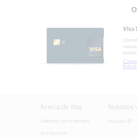
O
Visa 
Cómoda
realiza
benefic
Conoc
Infini
Acerca de Visa
Nuestros 
Liderando con el ejemplo
Inclusión
Qué hacemos