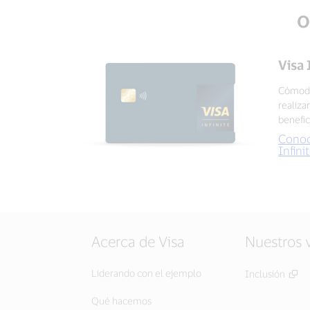
O
Visa 
Cómoda
realiza
benefic
Conoc
Infini
Acerca de Visa
Nuestros 
Liderando con el ejemplo
Inclusión
Qué hacemos