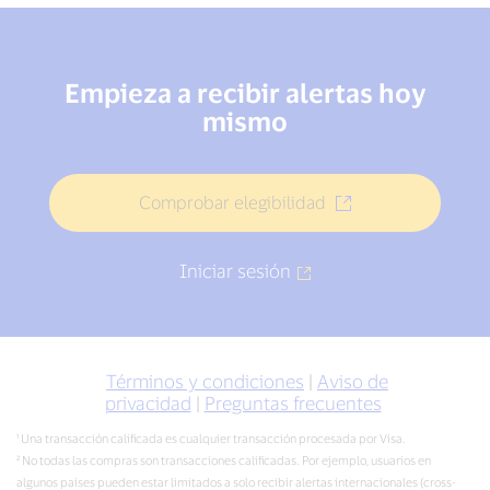
Empieza a recibir alertas hoy
mismo
Comprobar elegibilidad
Iniciar sesión
Términos y condiciones
|
Aviso de
privacidad
|
Preguntas frecuentes
¹ Una transacción calificada es cualquier transacción procesada por Visa.
² No todas las compras son transacciones calificadas. Por ejemplo, usuarios en
algunos países pueden estar limitados a solo recibir alertas internacionales (cross-