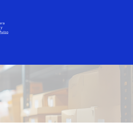
Iniciar sesión / registrarse
Todos
ara
 y
Aviso