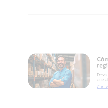
Cóm
reg
Desde
que o
Conoc