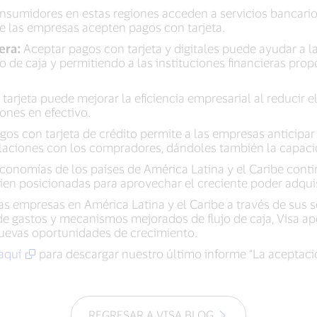
umidores en estas regiones acceden a servicios bancarios y
 las empresas acepten pagos con tarjeta.
iera:
Aceptar pagos con tarjeta y digitales puede ayudar a l
o de caja y permitiendo a las instituciones financieras prop
arjeta puede mejorar la eficiencia empresarial al reducir el
ones en efectivo.
os con tarjeta de crédito permite a las empresas anticipa
relaciones con los compradores, dándoles también la capaci
conomías de los países de América Latina y el Caribe cont
ien posicionadas para aprovechar el creciente poder adquis
s empresas en América Latina y el Caribe a través de sus 
de gastos y mecanismos mejorados de flujo de caja, Visa a
 nuevas oportunidades de crecimiento.
 aquí
para descargar nuestro último informe “La aceptaci
REGRESAR A VISA BLOG