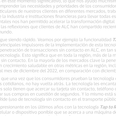
en este momento significativo, lo que nos ayudó muchísimo
mprender las necesidades y prioridades de los consumidore
ticulares de nuestros clientes en diferentes mercados, t
la industria e instituciones financieras para llevar todas 
ales nos han permitido acelerar la transformación digital
 las reflexiones que clientes de ALC han compartido reci
 mundo.
sigue siendo rápido. Veamos por ejemplo la funcionalidad
T
 principales impulsores de la implementación de esta tecn
enetración de transacciones sin contacto en ALC, en tan 
nología. Esto significa que en toda la región, más de la m
 sin contacto. En la mayoría de los mercados clave la pen
crecimiento saludable en otras métricas en la región, inc
 al mes de diciembre del 2022, en comparación con diciemb
 que una vez que los consumidores prueban la tecnología 
cotidianos, no hay vuelta atrás. La tecnología les encanta
solo tienen que acercar su tarjeta sin contacto, teléfono c
ar sus compras en cuestión de segundos. Y lo mismo está 
ide (uso de tecnología sin contacto en el transporte públic
presionante en los últimos años con la tecnología
Tap to 
celular o dispositivo ponible que se acerca a una máquina d