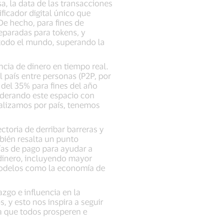
sa, la data de las transacciones
ficador digital único que
De hecho, para fines de
eparadas para tokens, y
 todo el mundo, superando la
cia de dinero en tiempo real.
el país entre personas (P2P, por
 del 35% para fines del año
liderando este espacio con
nalizamos por país, tenemos
ctoria de derribar barreras y
bién resalta un punto
ías de pago para ayudar a
dinero, incluyendo mayor
 modelos como la economía de
zgo e influencia en la
 y esto nos inspira a seguir
a que todos prosperen e