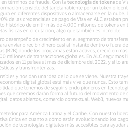
 en términos de fraude. Con la
tecnología de tokens
de Vi
ormación sensible del tarjetahabiente por un token o identi
ura en diferentes dispositivos o almacenarse en la nube. 
90% de las credenciales de pago de Visa en ALC estaban pr
to histórico de emitir más de 4.000 millones de tokens en
tas físicas en circulación, algo que también es increíble.
ro desempeño de crecimiento en el segmento de transferen
ara enviar o recibir dinero casi al instante dentro o fuera d
ías (B2B) donde los programas están activos, creció en más
.000 millones de transacciones globales. En ALC seguimos 
nzados en 11 países al mes de diciembre del 2022, y si lo a
ticas y transfronterizas.
eíbles y nos dan una idea de lo que se viene. Nuestra traye
economía digital global está más viva que nunca. Esto tam
bilidad que tenemos de seguir siendo pioneros en tecnolog
nes que creemos darán forma al futuro del movimiento de 
igital, datos abiertos, comercio contextual, Web3, nuevos
metedor para América Latina y el Caribe. Con nuestro lidera
iva única en cuanto a cómo están evolucionando los pagos,
ción de tecnologías digitales más accesibles para ayudar 