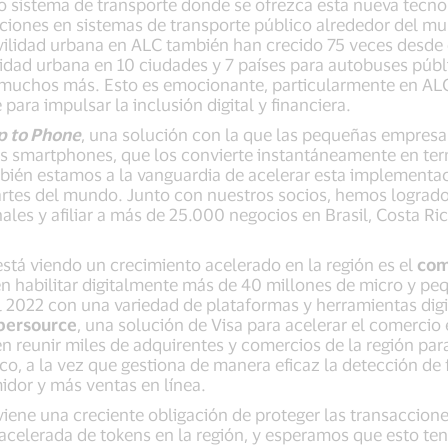
ro sistema de transporte donde se ofrezca esta nueva tecn
cciones en sistemas de transporte público alrededor del mu
ilidad urbana en ALC también han crecido 75 veces desde
idad urbana en 10 ciudades y 7 países para autobuses públ
s muchos más. Esto es emocionante, particularmente en AL
para impulsar la inclusión digital y financiera.
p to Phone
, una solución con la que las pequeñas empre
us smartphones, que los convierte instantáneamente en ter
bién estamos a la vanguardia de acelerar esta implementa
partes del mundo. Junto con nuestros socios, hemos lograd
les y afiliar a más de 25.000 negocios en Brasil, Costa Ri
está viendo un crecimiento acelerado en la región es el
com
 habilitar digitalmente más de 40 millones de micro y pe
l 2022 con una variedad de plataformas y herramientas digi
bersource
, una solución de Visa para acelerar el comercio
reunir miles de adquirentes y comercios de la región para 
co, a la vez que gestiona de manera eficaz la detección de 
idor y más ventas en línea.
iene una creciente obligación de proteger las transaccione
acelerada de tokens en la región, y esperamos que esto te