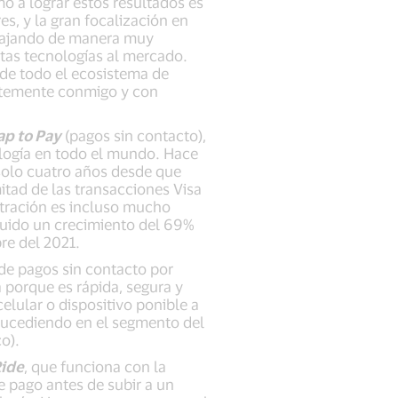
 a lograr estos resultados es
s, y la gran focalización en
rabajando de manera muy
estas tecnologías al mercado.
 de todo el ecosistema de
entemente conmigo y con
ap to Pay
(pagos sin contacto),
ología en todo el mundo. Hace
solo cuatro años desde que
itad de las transacciones Visa
etración es incluso mucho
luido un crecimiento del 69%
re del 2021.
de pagos sin contacto por
 porque es rápida, segura y
elular o dispositivo ponible a
sucediendo en el segmento del
o).
Ride
, que funciona con la
e pago antes de subir a un