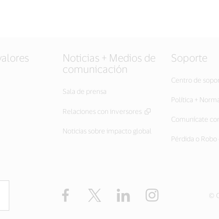
valores
Noticias + Medios de
Soporte
comunicación
Centro de sopo
Sala de prensa
Política + Norm
Relaciones con inversores
Comunícate con
Noticias sobre impacto global
Pérdida o Robo 
Facebook
Twitter
LinkedIn
Instagram
© C