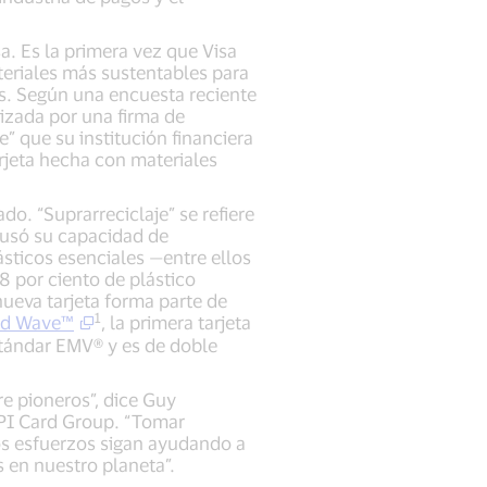
a. Es la primera vez que Visa
teriales más sustentables para
es. Según una encuesta reciente
lizada por una firma de
” que su institución financiera
rjeta hecha con materiales
do. “Suprarreciclaje” se refiere
 usó su capacidad de
sticos esenciales —entre ellos
8 por ciento de plástico
nueva tarjeta forma parte de
1
nd Wave™
, la primera tarjeta
stándar EMV® y es de doble
re pioneros”, dice Guy
CPI Card Group. “Tomar
os esfuerzos sigan ayudando a
s en nuestro planeta”.