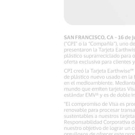
SAN FRANCISCO, CA – 16 de j
(“CPI” o la “Compañía”), uno d
presentaron la Tarjeta Earthwi
plástico suprarreciclado para 
oferta exclusiva para clientes 
CPI creó la Tarjeta Earthwise™ 
de plástico nuevo usado en la f
en el medioambiente. Mediante 
mundo que emiten tarjetas Visa
estándar EMV® y es de doble in
“El compromiso de Visa es prom
renovable para procesar transa
sustentables a nuestros tarjeta
Responsabilidad Corporativa de
nuestro objetivo de lograr un
orgullosos de ofrecer este pro