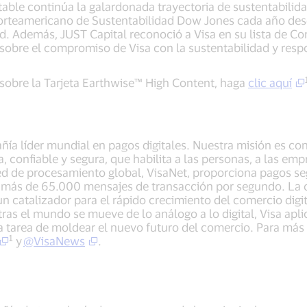
table continúa la galardonada trayectoria de sustentabilida
orteamericano de Sustentabilidad Dow Jones cada año desd
 Además, JUST Capital reconoció a Visa en su lista de Co
obre el compromiso de Visa con la sustentabilidad y respo
sobre la Tarjeta Earthwise™ High Content, haga
clic aquí
añía líder mundial en pagos digitales. Nuestra misión es c
, confiable y segura, que habilita a las personas, a las em
d de procesamiento global, VisaNet, proporciona pagos seg
más de 65.000 mensajes de transacción por segundo. La c
 catalizador para el rápido crecimiento del comercio digita
tras el mundo se mueve de lo análogo a lo digital, Visa apl
la tarea de moldear el nuevo futuro del comercio. Para más 
1
y
@VisaNews
.