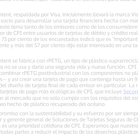
ent, respaldada por Visa, inicialmente llevará la marca Vis
socio para desarrollar una tarjeta financiera hecha con ma
n este tema tanto de los emisores como de los consumidor
 de CPI entre usuarios de tarjetas de débito y crédito rea
 73 por ciento de los encuestados indicó que es “importante
te y más del 57 por ciento dijo estar interesado en una ta
ent se fabrica con rPETG, un tipo de plástico suprarrecicla
ya no se usa y darle una segunda vida y nueva función. CPI
combinar rPETG postindustrial con los componentes no plá
s— y así crear una tarjeta de pago que contenga hasta un 9
l diseño de tarjeta final de cada emisor en particular. La 
 tarjetas de pago más ecológicas de CPI, que incluye
Seco
gar al mercado que no solo cumple con los requisitos del e
cleo hecho de plástico recuperado del océano.
promiso con la sustentabilidad y su esfuerzo por ser siemp
r y gerente general de Soluciones de Tarjetas Seguras de 
a es una prioridad cotidiana de CPI. Esperamos que nuestr
todas partes a reducir el impacto de los desechos plástico