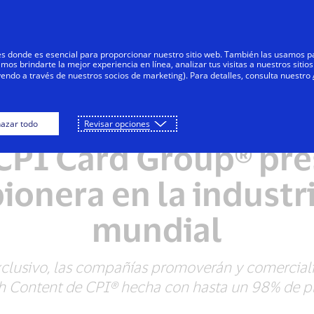
Saltar al contenido
Personas
Negocios
Innovadores
res donde es esencial para proporcionar nuestro sitio web. También las usamos p
s brindarte la mejor experiencia en línea, analizar tus visitas a nuestros sitios
yendo a través de nuestros socios de marketing). Para detalles, consulta nuestro
azar todo
Revisar opciones
NOTAS DE PRENSA
 CPI Card Group® pr
pionera en la industri
mundial
clusivo, las compañías promoverán y comercializ
h Content de CPI® hecha con hasta un 98% de pl