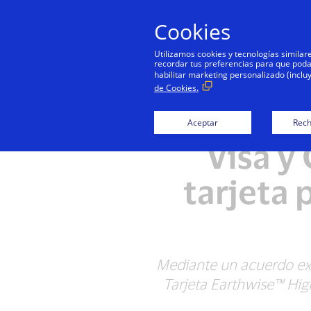
Cookies
Utilizamos cookies y tecnologías simila
recordar tus preferencias para que podamo
habilitar marketing personalizado (inclu
de Cookies.
Aceptar
Rech
Visa y
tarjeta 
Mediante un acuerdo ex
Tarjeta Earthwise™ Hig