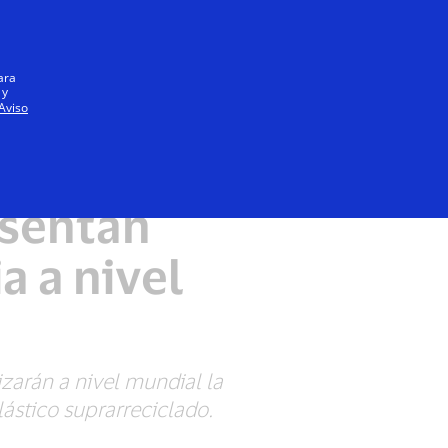
Iniciar sesión / registrarse
Todos
ara
 y
Aviso
esentan
a a nivel
arán a nivel mundial la
ástico suprarreciclado.