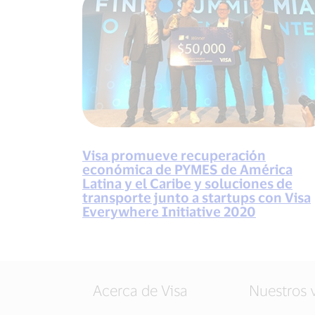
Visa promueve recuperación
económica de PYMES de América
Latina y el Caribe y soluciones de
transporte junto a startups con Visa
Everywhere Initiative 2020
Acerca de Visa
Nuestros 