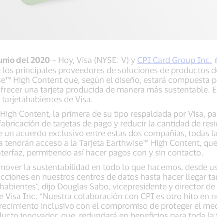
unio del 2020
– Hoy, Visa (NYSE: V) y
CPI Card Group Inc.
e los principales proveedores de soluciones de productos d
se™ High Content que, según el diseño, estará compuesta p
ofrecer una tarjeta producida de manera más sustentable. 
y tarjetahabientes de Visa.
High Content, la primera de su tipo respaldada por Visa, pa
abricación de tarjetas de pago y reducir la cantidad de res
un acuerdo exclusivo entre estas dos compañías, todas las
 tendrán acceso a la Tarjeta Earthwise™ High Content, que
terfaz, permitiendo así hacer pagos con y sin contacto.
over la sustentabilidad en todo lo que hacemos, desde usa
cciones en nuestros centros de datos hasta hacer llegar tar
habientes”, dijo Douglas Sabo, vicepresidente y director de
 Visa Inc. “Nuestra colaboración con CPI es otro hito en 
 crecimiento inclusivo con el compromiso de proteger el m
ducto innovador, que redundará en beneficios para toda la i