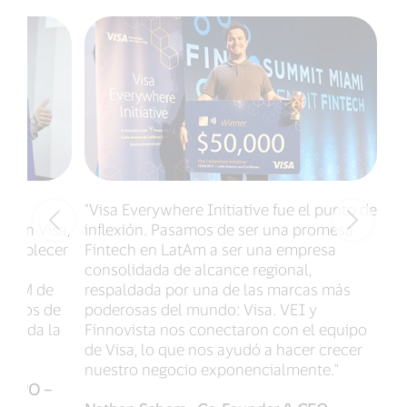
icó
"Visa Everywhere Initiative fue el punto de
"E
 con Visa,
inflexión. Pasamos de ser una promesa
pr
establecer
Fintech en LatAm a ser una empresa
no
ás
consolidada de alcance regional,
ad
LATAM de
respaldada por una de las marcas más
co
guros de
poderosas del mundo: Visa. VEI y
tr
a toda la
Finnovista nos conectaron con el equipo
pu
de Visa, lo que nos ayudó a hacer crecer
op
nuestro negocio exponencialmente."
gr
 & CPO –