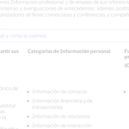
mos Información profesional y de empleo de sus referenci
s internas y averiguaciones de antecedentes; además, podrí
anizadores de ferias comerciales y conferencias, y compañí
nal y cómo la usamos:
F
artir sus
Categorías de Información personal
p
(C
rónico de
Información de contacto
Información financiera y de
abilitar
transacciones
ras
Información de relaciones
 la
Información de interacción
 fraude y