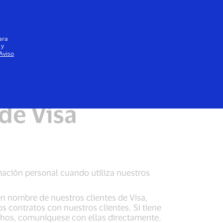
Iniciar sesión / registrarse
Todos
ara
 y
Aviso
iso de cookies de Visa
de Visa
rmación personal cuando utiliza nuestros
 nombre de nuestros clientes de Visa,
 contratos con nuestros clientes. Si tiene
chos, comuníquese con ellas directamente.