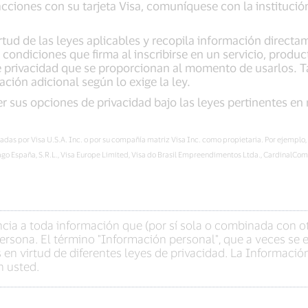
acciones con su tarjeta Visa, comuníquese con la institució
ud de las leyes aplicables y recopila información directam
 condiciones que firma al inscribirse en un servicio, produ
 de privacidad que se proporcionan al momento de usarlos.
ón adicional según lo exige la ley.
 sus opciones de privacidad bajo las leyes pertinentes en
adas por Visa U.S.A. Inc. o por su compañía matriz Visa Inc. como propietaria. Por ejemplo,
Pago España, S.R.L., Visa Europe Limited, Visa do Brasil Empreendimentos Ltda., CardinalCom
cia a toda información que (por sí sola o combinada con o
persona. El término "Información personal", que a veces se
s en virtud de diferentes leyes de privacidad. La Informaci
n usted.