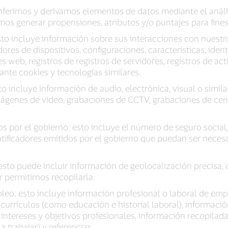
inferimos y derivamos elementos de datos mediante el análi
os generar propensiones, atributos y/o puntajes para fines
sto incluye información sobre sus interacciones con nuestro
adores de dispositivos, configuraciones, características, ident
s web, registros de registros de servidores, registros de ac
nte cookies y tecnologías similares.
to incluye información de audio, electrónica, visual o simil
imágenes de video, grabaciones de CCTV, grabaciones de cen
s por el gobierno: esto incluye el número de seguro social,
tificadores emitidos por el gobierno que puedan ser necesa
esto puede incluir información de geolocalización precis
r permitirnos recopilarla.
leo: esto incluye información profesional o laboral de em
 currículos (como educación e historial laboral), informació
intereses y objetivos profesionales, información recopilad
trabajar) y referencias.