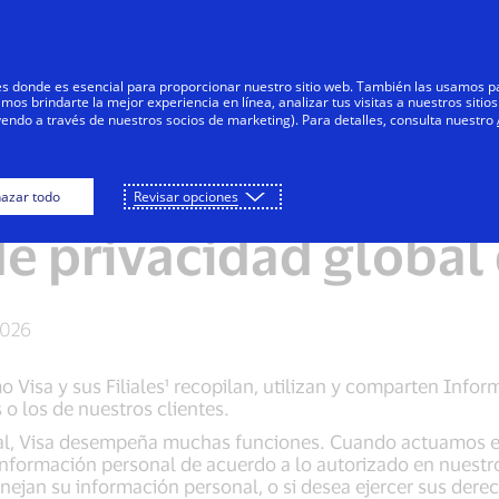
Saltar al contenido
Personas
Negocios
Innovadores
res donde es esencial para proporcionar nuestro sitio web. También las usamos p
s brindarte la mejor experiencia en línea, analizar tus visitas a nuestros sitios
yendo a través de nuestros socios de marketing). Para detalles, consulta nuestro
de Visa
Notificación de privacidad global
Av
azar todo
Revisar opciones
de privacidad global 
2026
o Visa y sus Filiales¹ recopilan, utilizan y comparten Info
 o los de nuestros clientes.
l, Visa desempeña muchas funciones. Cuando actuamos en
ormación personal de acuerdo a lo autorizado en nuestros
jan su información personal, o si desea ejercer sus dere