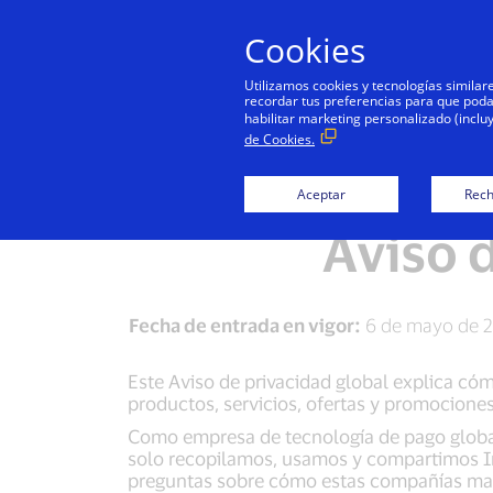
Cookies
Utilizamos cookies y tecnologías simila
recordar tus preferencias para que podamo
habilitar marketing personalizado (inclu
de Cookies.
Centro de Privacidad 
Aceptar
Rech
Aviso 
Fecha de entrada en vigor:
6 de mayo de 
Este Aviso de privacidad global explica cóm
productos, servicios, ofertas y promociones
Como empresa de tecnología de pago globa
solo recopilamos, usamos y compartimos Inf
preguntas sobre cómo estas compañías mane