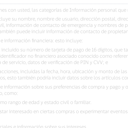
ones con usted, las categorías de Información personal que
cluye su nombre, nombre de usuario, dirección postal, dire
il, información de contacto de emergencia y nombres de per
 también puede incluir información de contacto de propieta
 información financiera: esto incluye:
a, incluido su número de tarjeta de pago de 16 dígitos, qu
identificador no financiero asociado conocido como referen
 de servicio, datos de verificación de PIN y CVV; e
cciones, incluidas la fecha, hora, ubicación y monto de la
s, esto también podría incluir datos sobre los artículos c
ye información sobre sus preferencias de compra y pago y
o, como:
o rango de edad y estado civil o familiar.
tar interesado en ciertas compras o experimentar eventos 
ciales e información sobre sus intereses.