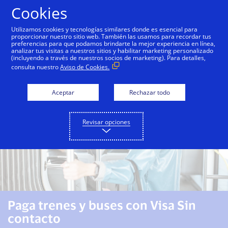
Saltar al contenido
Cookies
Utilizamos cookies y tecnologías similares donde es esencial para
proporcionar nuestro sitio web. También las usamos para recordar tus
preferencias para que podamos brindarte la mejor experiencia en línea,
Transporte Público
Transporte Público en Santiago
analizar tus visitas a nuestros sitios y habilitar marketing personalizado
(incluyendo a través de nuestros socios de marketing). Para detalles,
consulta nuestro
Aviso de Cookies.
Aceptar
Rechazar todo
Revisar opciones
Paga trenes y buses con Visa Sin
contacto