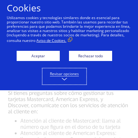
Saltar al contenido
Cookies
Utilizamos cookies y tecnologías similares donde es esencial para
proporcionar nuestro sitio web. También las usamos para recordar tus
preferencias para que podamos brindarte la mejor experiencia en línea,
Preguntas frecuentes
analizar tus visitas a nuestros sitios y habilitar marketing personalizado
(incluyendo a través de nuestros socios de marketing). Para detalles,
para Visa Click to Pay:
consulta nuestro
Aviso de Cookies.
proceso de compra en
Aceptar
Rechazar todo
línea fácil, inteligente y
seguro
Revisar opciones
Si tienes preguntas sobre cómo gestionar tus
tarjetas Mastercard, American Express, y
Discover, comunícate con los servicios de atención
al cliente en:
Atención al cliente de Mastercard: llama al
número que figura en el dorso de tu tarjeta
Atención al cliente de American Express: