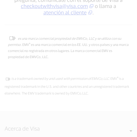
checkoutwithvisa@visa.com
o llama a
atención al cliente
.
es una marca comercial propiedad de EMVCo, LLC y se utiliza con su
®
permiso.
EMV
es una marca comercial en los EE. UU. y otros países y una marca
comercial no registrada en otros lugares. La marca comercial EMV es
propiedad de EMVCo, LLC.
®
is a trademark owned by and used with permission of EMVCo, LLC.
EMV
is a
registered trademark in the U.S. and other countries and an unregistered trademark
elsewhere. The EMV trademark is owned by EMVCo, LLC.
Acerca de Visa