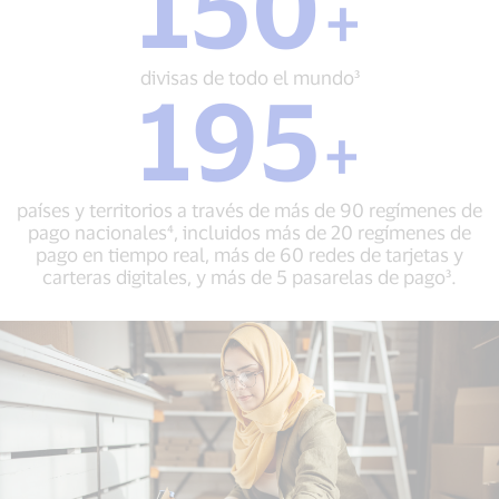
150
+
2025³
divisas
de
todo
divisas de todo el mundo³
195
el
195
mundo³
+
+
países
y
territorios
países y territorios a través de más de 90 regímenes de
a
pago nacionales⁴, incluidos más de 20 regímenes de
través
pago en tiempo real, más de 60 redes de tarjetas y
de
carteras digitales, y más de 5 pasarelas de pago³.
más
de
90
regímenes
de
pago
nacionales⁴,
incluidos
más
de