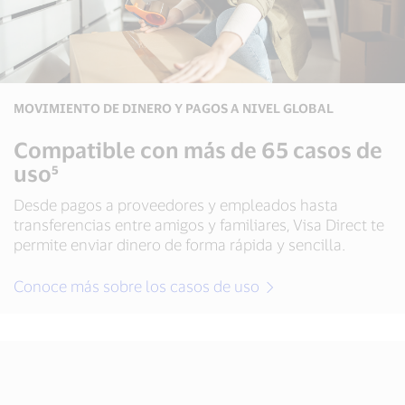
20
regímenes
de
pago
en
tiempo
MOVIMIENTO DE DINERO Y PAGOS A NIVEL GLOBAL
real,
más
Compatible con más de 65 casos de
de
uso⁵
60
redes
Desde pagos a proveedores y empleados hasta
de
transferencias entre amigos y familiares, Visa Direct te
tarjetas
permite enviar dinero de forma rápida y sencilla.
y
carteras
digitales,
Conoce más sobre los casos de uso
y
más
de
5
pasarelas
de