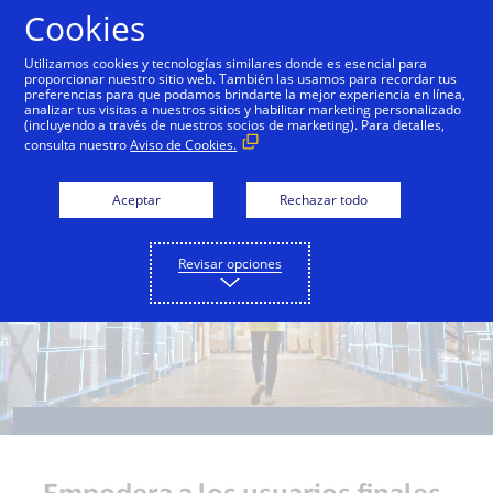
Saltar al contenido
Cookies
Utilizamos cookies y tecnologías similares donde es esencial para
proporcionar nuestro sitio web. También las usamos para recordar tus
preferencias para que podamos brindarte la mejor experiencia en línea,
Descripción general
Capacidades
Casos de uso
analizar tus visitas a nuestros sitios y habilitar marketing personalizado
(incluyendo a través de nuestros socios de marketing). Para detalles,
consulta nuestro
Aviso de Cookies.
Aceptar
Rechazar todo
Revisar opciones
Visa Direct ayuda a
Empodera a los usuarios finales,