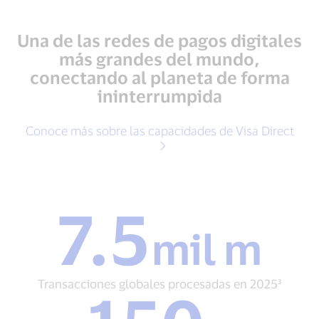
Una de las redes de pagos digitales
más grandes del mundo,
conectando al planeta de forma
ininterrumpida
Conoce más sobre las capacidades de Visa Direct
7.5
7.5
mil m
mil
m
Transacciones
globales
Transacciones globales procesadas en 2025³
procesadas
150
en
+