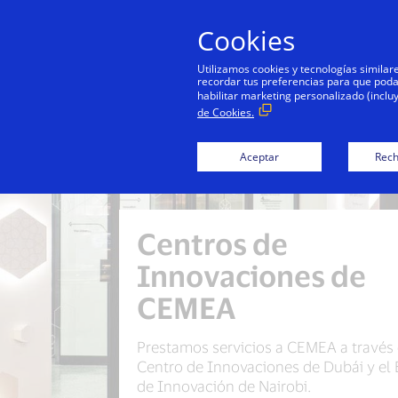
Cookies
Utilizamos cookies y tecnologías simila
recordar tus preferencias para que podamo
habilitar marketing personalizado (inclu
de Cookies.
Aceptar
Rech
Centros de
Innovaciones de
CEMEA
Prestamos servicios a CEMEA a través 
Centro de Innovaciones de Dubái y el 
de Innovación de Nairobi.