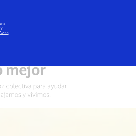
Iniciar sesión / registrarse
Todos
ara
 y
Aviso
Preservamos nuestro planeta
o mejor
voz colectiva para ayudar
bajamos y vivimos.