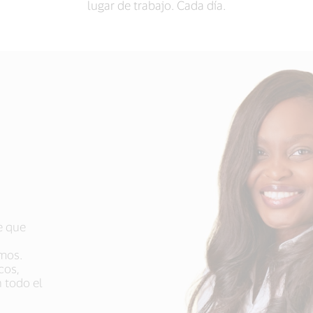
lugar de trabajo. Cada día.
e que
, los
mpacto
e
mos.
 que les
 las
cos,
 hasta la
rsos
 todo el
ro éxito.