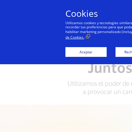
Cookies
Utilizamos cookies y tecnologías simila
recordar tus preferencias para que podamo
habilitar marketing personalizado (inclu
de Cookies.
Damos el ejemplo
Personas + 
Aceptar
Rech
Juntos
Utilizamos el poder de n
a provocar un cam