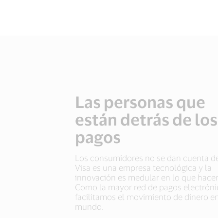
Las personas que
Las personas que
Las personas que
están detrás de los
están detrás de los
están detrás de los
pagos
pagos
pagos
Los consumidores no se dan cuenta d
Con operaciones en más de 200 países
Para muchos empleados, la parte más
Visa es una empresa tecnológica y la
empleados de Visa pueden tener un i
gratificante de trabajar para Visa es qu
innovación es medular en lo que hace
global trabajando en cualquier campo
pueden trabajar con personas de todas
Como la mayor red de pagos electróni
interese: desde la tecnología de pagos
profesiones y condiciones, y esos dive
facilitamos el movimiento de dinero en
inclusión financiera.
contextos conforman la base de nuest
mundo.