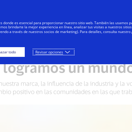
Saltar al contenido
Personas
Negocios
Innovadores
res donde es esencial para proporcionar nuestro sitio web. También las usamos p
s brindarte la mejor experiencia en línea, analizar tus visitas a nuestros sitios
yendo a través de nuestros socios de marketing). Para detalles, consulta nuestro
Posibilidades
Brindamos apoyo a las comunidades
azar todo
Revisar opciones
 logramos un mund
uestra marca, la influencia de la industria y la 
bio positivo en las comunidades en las que tra