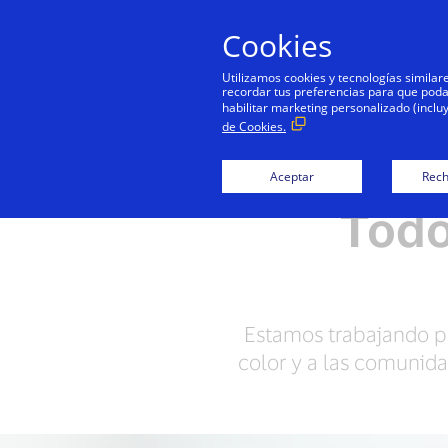
Cookies
Utilizamos cookies y tecnologías simila
recordar tus preferencias para que podamo
habilitar marketing personalizado (inclu
de Cookies.
Damos el ejemplo
Personas + 
Aceptar
Rech
Todo
Estamos trabajando pa
color y a las comunid