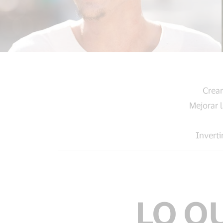
Crear
Mejorar 
Inverti
LO Q