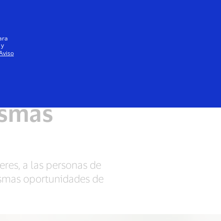
Iniciar sesión / registrarse
Todos
ara
 y
Aviso
Preservamos nuestro planeta
ismas
res, a las personas de
ismas oportunidades de