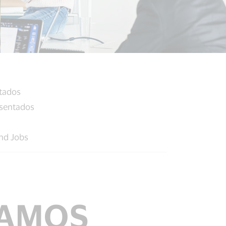
ntados
esentados
and Jobs
TAMOS