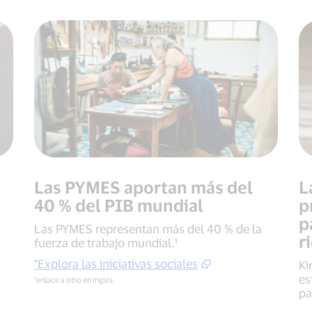
Las PYMES aportan más del
L
40 % del PIB mundial
p
p
Las PYMES representan más del 40 % de la
r
fuerza de trabajo mundial.¹
*Explora las iniciativas sociales
Ki
es
*enlace a sitio en inglés
pa