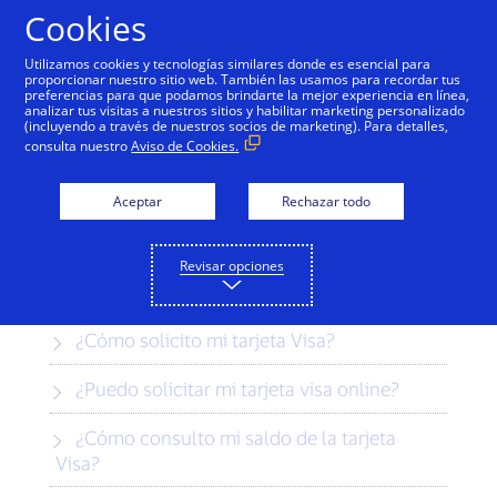
Saltar al contenido
Cookies
Utilizamos cookies y tecnologías similares donde es esencial para
proporcionar nuestro sitio web. También las usamos para recordar tus
preferencias para que podamos brindarte la mejor experiencia en línea,
Visa Crédito
Visa Débito
Visa Prepaga
Preg
analizar tus visitas a nuestros sitios y habilitar marketing personalizado
(incluyendo a través de nuestros socios de marketing). Para detalles,
consulta nuestro
Aviso de Cookies.
Preguntas Frecuentes
Aceptar
Rechazar todo
Encuentra respuestas a las preguntas
sobre tu Visa Crédito o Visa Débito.
Revisar opciones
¿Cómo solicito mi tarjeta Visa?
¿Puedo solicitar mi tarjeta visa online?
¿Cómo consulto mi saldo de la tarjeta
Visa?