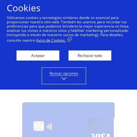
Saltar al contenido
Cookies
Utilizamos cookies y tecnologías similares donde es esencial para
proporcionar nuestro sitio web. También las usamos para recordar tus
preferencias para que podamos brindarte la mejor experiencia en línea,
Visa Crédito
Visa Débito
Visa Prepaga
Preg
analizar tus visitas a nuestros sitios y habilitar marketing personalizado
(incluyendo a través de nuestros socios de marketing). Para detalles,
consulta nuestro
Aviso de Cookies.
Tarjetas Visa Débito en
Aceptar
Rechazar todo
Chile
Conoce todas las tarjetas de débito Visa
Revisar opciones
disponibles para tí.